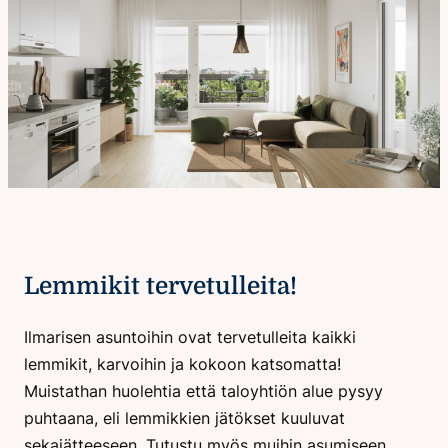
Lemmikit tervetulleita!
Ilmarisen asuntoihin ovat tervetulleita kaikki
lemmikit, karvoihin ja kokoon katsomatta!
Muistathan huolehtia että taloyhtiön alue pysyy
puhtaana, eli lemmikkien jätökset kuuluvat
sekajätteeseen. Tutustu myös muihin asumiseen