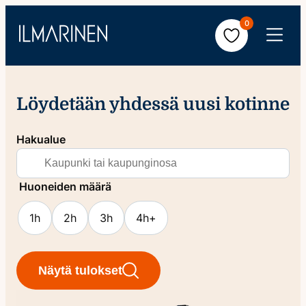
Hyppää
0
sisältöön
Avaa
valikko
Löydetään yhdessä uusi kotinne
Hakualue
Huoneiden määrä
1h
2h
3h
4h+
Näytä tulokset