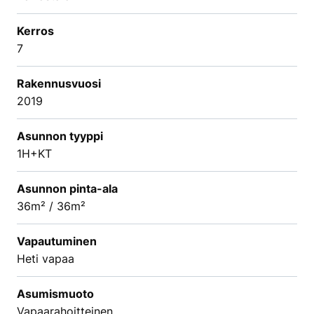
Kerros
7
Rakennusvuosi
2019
Asunnon tyyppi
1H+KT
Asunnon pinta-ala
36m² / 36m²
Vapautuminen
Heti vapaa
Asumismuoto
Vapaarahoitteinen