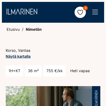
Hyppää
0
sisältöön
Avaa
valikko
Etusivu
Nimetön
Korso, Vantaa
Näytä kartalla
1H+KT
36 m²
755 €/kk
Heti vapaa