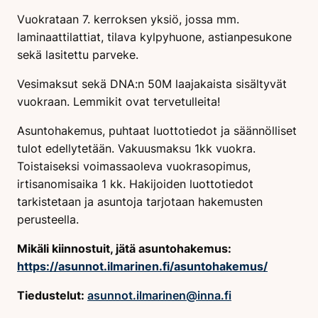
Vuokrataan 7. kerroksen yksiö, jossa mm.
laminaattilattiat, tilava kylpyhuone, astianpesukone
sekä lasitettu parveke.
Vesimaksut sekä DNA:n 50M laajakaista sisältyvät
vuokraan. Lemmikit ovat tervetulleita!
Asuntohakemus, puhtaat luottotiedot ja säännölliset
tulot edellytetään. Vakuusmaksu 1kk vuokra.
Toistaiseksi voimassaoleva vuokrasopimus,
irtisanomisaika 1 kk. Hakijoiden luottotiedot
tarkistetaan ja asuntoja tarjotaan hakemusten
perusteella.
Mikäli kiinnostuit, jätä asuntohakemus:
https://asunnot.ilmarinen.fi/asuntohakemus/
Tiedustelut:
asunnot.ilmarinen@inna.fi