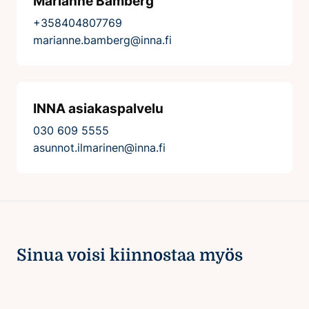
Marianne Bamberg
+358404807769
marianne.bamberg@inna.fi
INNA asiakaspalvelu
030 609 5555
asunnot.ilmarinen@inna.fi
Sinua voisi kiinnostaa myös