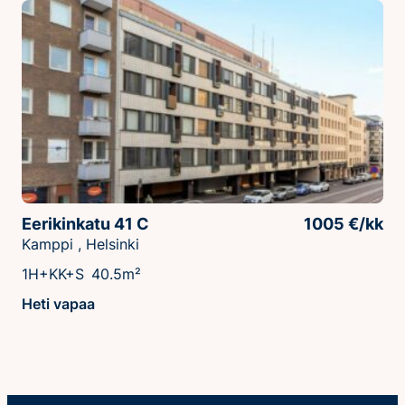
Eerikinkatu 41 C
1005 €/kk
Kamppi , Helsinki
1H+KK+S
40.5m²
Heti vapaa