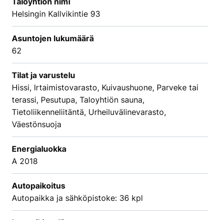
Taloyhtiön nimi
Helsingin Kallvikintie 93
Asuntojen lukumäärä
62
Tilat ja varustelu
Hissi, Irtaimistovarasto, Kuivaushuone, Parveke tai
terassi, Pesutupa, Taloyhtiön sauna,
Tietoliikenneliitäntä, Urheiluvälinevarasto,
Väestönsuoja
Energialuokka
A 2018
Autopaikoitus
Autopaikka ja sähköpistoke: 36 kpl