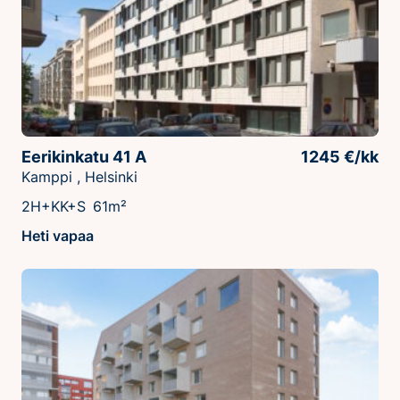
Eerikinkatu 41 A
1245 €/kk
Kamppi , Helsinki
2H+KK+S
61m²
Heti vapaa