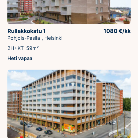
Rullakkokatu 1
1080 €/kk
Pohjois-Pasila , Helsinki
2H+KT
59m²
Heti vapaa