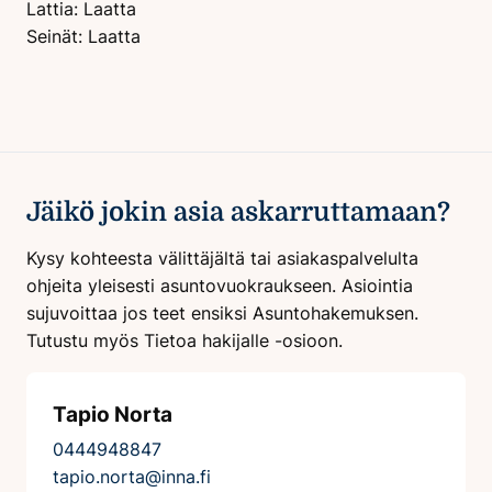
Lattia: Laatta
Seinät: Laatta
Jäikö jokin asia askarruttamaan?
Kysy kohteesta välittäjältä tai asiakaspalvelulta
ohjeita yleisesti asuntovuokraukseen. Asiointia
sujuvoittaa jos teet ensiksi Asuntohakemuksen.
Tutustu myös Tietoa hakijalle -osioon.
Tapio Norta
0444948847
tapio.norta@inna.fi