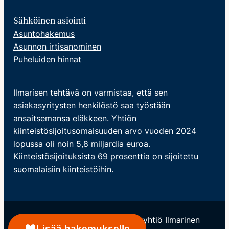
Sähköinen asiointi
Asuntohakemus
Asunnon irtisanominen
Puheluiden hinnat
Ilmarisen tehtävä on varmistaa, että sen
asiakasyritysten henkilöstö saa työstään
ansaitsemansa eläkkeen. Yhtiön
kiinteistösijoitusomaisuuden arvo vuoden 2024
lopussa oli noin 5,8 miljardia euroa.
Kiinteistösijoituksista 69 prosenttia on sijoitettu
suomalaisiin kiinteistöihin.
© Keskinäinen Eläkevakuutusyhtiö Ilmarinen
Lisää hakemukselle