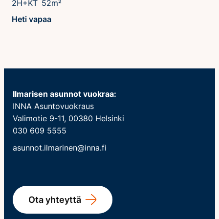
2H+KT
52m²
Heti vapaa
Ilmarisen asunnot vuokraa:
INNA Asuntovuokraus
Valimotie 9-11, 00380 Helsinki
030 609 5555
asunnot.ilmarinen@inna.fi
Ota yhteyttä