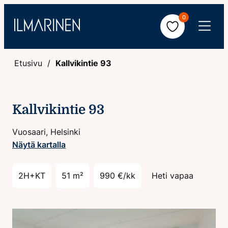
Hyppää
0
sisältöön
Avaa
valikko
Etusivu
Kallvikintie 93
Kallvikintie 93
Vuosaari, Helsinki
Näytä kartalla
2H+KT
51 m²
990 €/kk
Heti vapaa