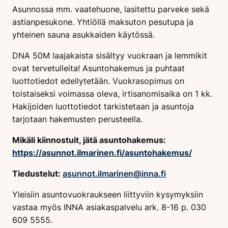
Asunnossa mm. vaatehuone, lasitettu parveke sekä
astianpesukone. Yhtiöllä maksuton pesutupa ja
yhteinen sauna asukkaiden käytössä.
DNA 50M laajakaista sisältyy vuokraan ja lemmikit
ovat tervetulleita! Asuntohakemus ja puhtaat
luottotiedot edellytetään. Vuokrasopimus on
toistaiseksi voimassa oleva, irtisanomisaika on 1 kk.
Hakijoiden luottotiedot tarkistetaan ja asuntoja
tarjotaan hakemusten perusteella.
Mikäli kiinnostuit, jätä asuntohakemus:
https://asunnot.ilmarinen.fi/asuntohakemus/
Tiedustelut:
asunnot.ilmarinen@inna.fi
Yleisiin asuntovuokraukseen liittyviin kysymyksiin
vastaa myös INNA asiakaspalvelu ark. 8-16 p. 030
609 5555.