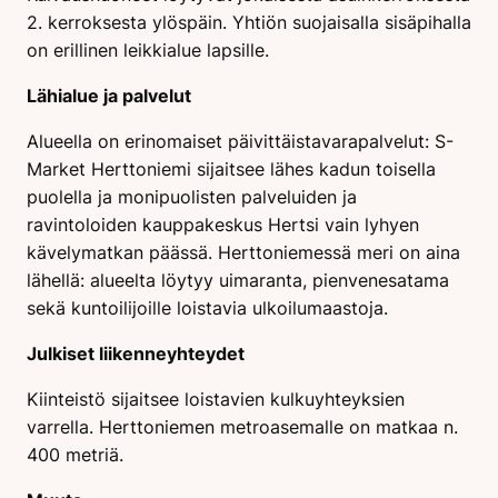
2. kerroksesta ylöspäin. Yhtiön suojaisalla sisäpihalla
on erillinen leikkialue lapsille.
Lähialue ja palvelut
Alueella on erinomaiset päivittäistavarapalvelut: S-
Market Herttoniemi sijaitsee lähes kadun toisella
puolella ja monipuolisten palveluiden ja
ravintoloiden kauppakeskus Hertsi vain lyhyen
kävelymatkan päässä. Herttoniemessä meri on aina
lähellä: alueelta löytyy uimaranta, pienvenesatama
sekä kuntoilijoille loistavia ulkoilumaastoja.
Julkiset liikenneyhteydet
Kiinteistö sijaitsee loistavien kulkuyhteyksien
varrella. Herttoniemen metroasemalle on matkaa n.
400 metriä.