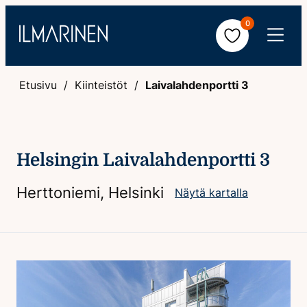
Hyppää
0
sisältöön
Avaa
valikko
Etusivu
Kiinteistöt
Laivalahdenportti 3
Helsingin Laivalahdenportti 3
Herttoniemi, Helsinki
Näytä kartalla