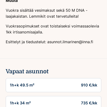
Muuta
Vuokra sisältää vesimaksut sekä 50 M DNA -
laajakaistan. Lemmikit ovat tervetulleita!
Vuokrasopimukset ovat toistaiseksi voimassaolevia
1kk irtisanomisajalla.
Esittelyt ja tiedustelut:
asunnot.ilmarinen@inna.fi
Vapaat asunnot
1h+k 49.5 m²
910 €/kk
1h+k 34 m²
735 €/kk