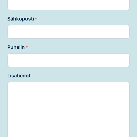
Sähköposti
*
Puhelin
*
Lisätiedot