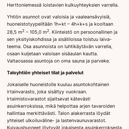
Herttoniemessä loistavien kulkuyhteyksien varrella.
Yhtiön asunnot ovat valoisia ja vaaleansävyisiä,
huoneistotyypeiltään 1h+kt – 4h+k+s ja kooltaan
2
2
28,5 m
– 105,0 m
. Kiinteistö on persoonallinen ja
sen yksityiskohdissa ja sisätiloissa toistuu laiva-
teema. Osa asunnoista on luhtikäytävän varrella,
osaan kuljetaan valoisan sisäaulan kautta.
Valtaosassa asuntoja on oma sauna ja parveke.
Taloyhtiön yhteiset tilat ja palvelut
Jokaiselle huoneistolle kuuluu asuntokohtainen
irtainvarasto, joka sisältyy vuokraan.
Irtaimistovarastot sijaitsevat kätevästi
asuinkerroksissa, mikä helpottaa arjen tavaroiden
hallintaa merkittävästi. Talon alakerrasta löydät
yhteiset ulkoiluväline- ja lastenvaunuvarastot.
Kuivaushuoneet löytyvät jokaisesta asuinkerroksesta