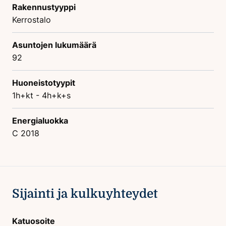
Rakennustyyppi
Kerrostalo
Asuntojen lukumäärä
92
Huoneistotyypit
1h+kt - 4h+k+s
Energialuokka
C 2018
Sijainti ja kulkuyhteydet
Katuosoite