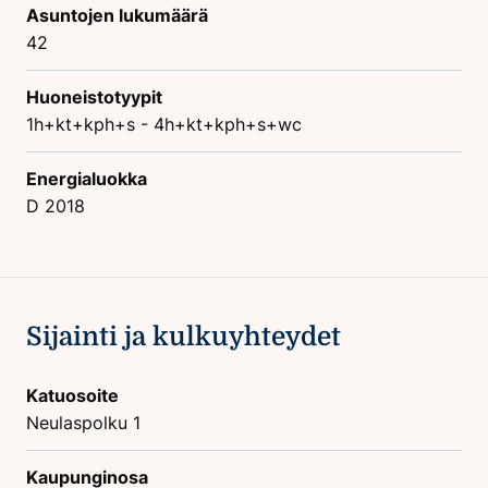
Asuntojen lukumäärä
42
Huoneistotyypit
1h+kt+kph+s - 4h+kt+kph+s+wc
Energialuokka
D 2018
Sijainti ja kulkuyhteydet
Katuosoite
Neulaspolku 1
Kaupunginosa