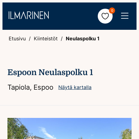
Hyppää
0
sisältöön
Avaa
valikko
Etusivu
Kiinteistöt
Neulaspolku 1
Espoon Neulaspolku 1
Tapiola, Espoo
Näytä kartalla