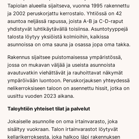
Tapiolan alueella sijaitseva, vuonna 1995 rakennettu
ja 2002 peruskorjattu kerrostalo. Yhtiössä on 42
asuntoa neljässä rapussa, joista A-B ja C-D-raput
yhdistyvät luhtikäytävällä toisiinsa. Asuntotyyppejä
talosta löytyy yksiöistä kolmioihin, kaikissa
asunnoissa on oma sauna ja osassa jopa oma takka.
Rakennus sijaitsee puistomaisessa ympäristössä,
jossa on mukavan väljää ja useista asunnoista
avautuvatkin viehättävät ja rauhoittavat näkymät
ympäröivään luontoon. Peruskorjauksen yhteydessä
nelikerroksiseen taloon on asennettu hissit, jotka on
uusittu vuoden 2023 aikana.
Taloyhtiön yhteiset tilat ja palvelut
Jokaiselle asunnolle on oma irtainvarasto, joka
sisältyy vuokraan. Talon irtainvarastot löytyvät
kellarikerroksesta, joka halkoo läpi rakennuksen