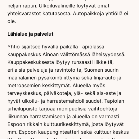
neljän rapun. Ulkoiluvälineille löytyvät omat
yhteisvarastot katutasosta. Autopaikkoja yhtiöllä ei
ole.
Lähialue ja palvelut
Yhtiö sijaitsee hyvällä paikalla Tapiolassa
kauppakeskus Ainoan välittömässä läheisyydessä.
Kauppakeskuksesta löytyy runsaasti liikkeitä,
erilaisia palveluja ja ravintoloita, Suomen suurin
maanalainen pysäköintiliittymä sekä linja-auto ja
metroasemien keskittymät. Alueella myös
terveyskeskus, päiväkoteja, ylä- sekä ala-aste ja
hyvät ulkoilu- ja harrastemahdollisuudet. Tapiolan
urheilupuisto tarjoaa monipuolisia vaihtoehtoja
liikunnan harrastamiseen ja alueella on varmasti
Espoon rikkain kulttuurikeskittymä, josta löytyvät
mm. Espoon kaupunginteatteri sekä kulttuurikeskus