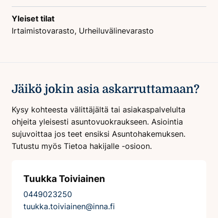
Yleiset tilat
Irtaimistovarasto, Urheiluvälinevarasto
Jäikö jokin asia askarruttamaan?
Kysy kohteesta välittäjältä tai asiakaspalvelulta
ohjeita yleisesti asuntovuokraukseen. Asiointia
sujuvoittaa jos teet ensiksi Asuntohakemuksen.
Tutustu myös Tietoa hakijalle -osioon.
Tuukka Toiviainen
0449023250
tuukka.toiviainen@inna.fi