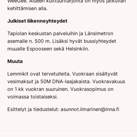
WeeGee. Alueen kulttuuritarjonta on myös jatkuvan
kehittämisen alla.
Julkiset liikenneyhteydet
Tapiolan keskustan palveluihin ja Länsimetron
asemalle n. 500 m. Lisäksi hyvät bussiyhteydet
muualle Espooseen sekä Helsinkiin.
Muuta
Lemmikit ovat tervetulleita. Vuokraan sisältyvät
vesimaksut ja 50M DNA-laajakaista. Vuokravakuus
on 1 kk vuokran suuruinen. Vuokrasopimus on
voimassa toistaiseksi.
Esittelyt ja tiedustelut:
asunnot.ilmarinen@inna.fi