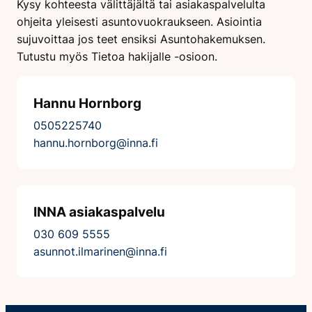
Kysy kohteesta välittäjältä tai asiakaspalvelulta
ohjeita yleisesti asuntovuokraukseen. Asiointia
sujuvoittaa jos teet ensiksi Asuntohakemuksen.
Tutustu myös Tietoa hakijalle -osioon.
Hannu Hornborg
0505225740
hannu.hornborg@inna.fi
INNA asiakaspalvelu
030 609 5555
asunnot.ilmarinen@inna.fi