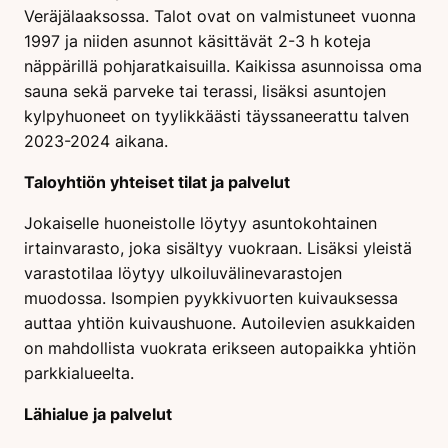
Veräjälaaksossa. Talot ovat on valmistuneet vuonna
1997 ja niiden asunnot käsittävät 2-3 h koteja
näppärillä pohjaratkaisuilla. Kaikissa asunnoissa oma
sauna sekä parveke tai terassi, lisäksi asuntojen
kylpyhuoneet on tyylikkäästi täyssaneerattu talven
2023-2024 aikana.
Taloyhtiön yhteiset tilat ja palvelut
Jokaiselle huoneistolle löytyy asuntokohtainen
irtainvarasto, joka sisältyy vuokraan. Lisäksi yleistä
varastotilaa löytyy ulkoiluvälinevarastojen
muodossa. Isompien pyykkivuorten kuivauksessa
auttaa yhtiön kuivaushuone. Autoilevien asukkaiden
on mahdollista vuokrata erikseen autopaikka yhtiön
parkkialueelta.
Lähialue ja palvelut