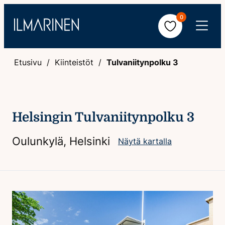
Hyppää
0
sisältöön
Avaa
valikko
Etusivu
Kiinteistöt
Tulvaniitynpolku 3
Helsingin Tulvaniitynpolku 3
Oulunkylä, Helsinki
Näytä kartalla