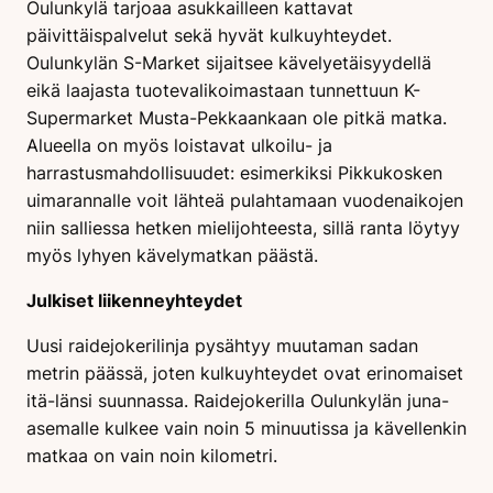
Oulunkylä tarjoaa asukkailleen kattavat
päivittäispalvelut sekä hyvät kulkuyhteydet.
Oulunkylän S-Market sijaitsee kävelyetäisyydellä
eikä laajasta tuotevalikoimastaan tunnettuun K-
Supermarket Musta-Pekkaankaan ole pitkä matka.
Alueella on myös loistavat ulkoilu- ja
harrastusmahdollisuudet: esimerkiksi Pikkukosken
uimarannalle voit lähteä pulahtamaan vuodenaikojen
niin salliessa hetken mielijohteesta, sillä ranta löytyy
myös lyhyen kävelymatkan päästä.
Julkiset liikenneyhteydet
Uusi raidejokerilinja pysähtyy muutaman sadan
metrin päässä, joten kulkuyhteydet ovat erinomaiset
itä-länsi suunnassa. Raidejokerilla Oulunkylän juna-
asemalle kulkee vain noin 5 minuutissa ja kävellenkin
matkaa on vain noin kilometri.