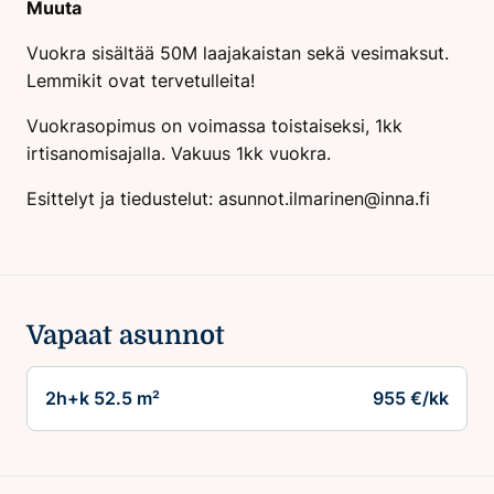
Muuta
Vuokra sisältää 50M laajakaistan sekä vesimaksut.
Lemmikit ovat tervetulleita!
Vuokrasopimus on voimassa toistaiseksi, 1kk
irtisanomisajalla. Vakuus 1kk vuokra.
Esittelyt ja tiedustelut:
asunnot.ilmarinen@inna.fi
Vapaat asunnot
2h+k 52.5 m²
955 €/kk