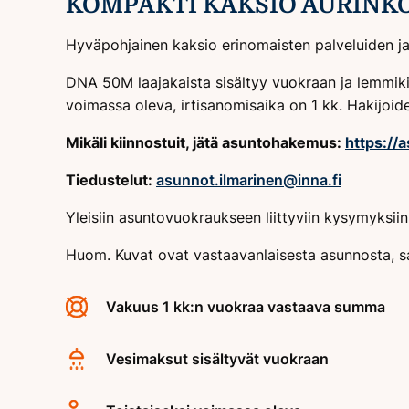
KOMPAKTI KAKSIO AURINK
Hyväpohjainen kaksio erinomaisten palveluiden ja
DNA 50M laajakaista sisältyy vuokraan ja lemmiki
voimassa oleva, irtisanomisaika on 1 kk. Hakijoid
Mikäli kiinnostuit, jätä asuntohakemus:
https://
Tiedustelut:
asunnot.ilmarinen@inna.fi
Yleisiin asuntovuokraukseen liittyviin kysymyksi
Huom. Kuvat ovat vastaavanlaisesta asunnosta, s
Vakuus 1 kk:n vuokraa vastaava summa
Vesimaksut sisältyvät vuokraan