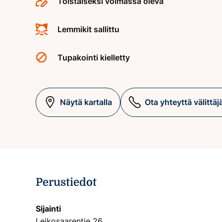
Toistaiseksi voimassa oleva
Lemmikit sallittu
Tupakointi kielletty
Näytä kartalla
Ota yhteyttä välittäj
Perustiedot
Sijainti
Leikosaarentie 26