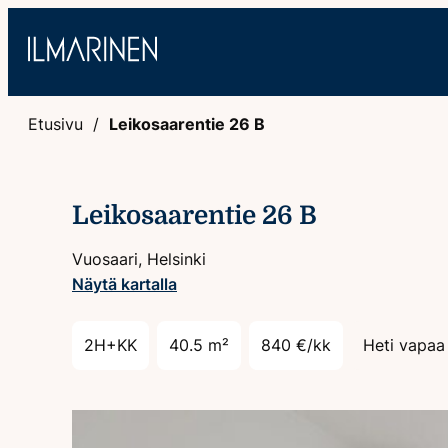
Hyppää
sisältöön
Etusivu
Leikosaarentie 26 B
Leikosaarentie 26 B
Vuosaari, Helsinki
Näytä kartalla
2H+KK
40.5 m²
840 €/kk
Heti vapaa