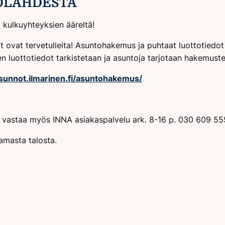
OLAHDESTA
 kulkuyhteyksien ääreltä!
t ovat tervetulleita! Asuntohakemus ja puhtaat luottotiedot
en luottotiedot tarkistetaan ja asuntoja tarjotaan hakemuste
asunnot.ilmarinen.fi/asuntohakemus/
in vastaa myös INNA asiakaspalvelu ark. 8-16 p. 030 609 55
amasta talosta.