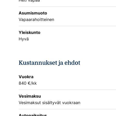
Heti vapaa
Asumismuoto
Vapaarahoitteinen
Yleiskunto
Hyvä
Kustannukset ja ehdot
Vuokra
840 €/kk
Vesimaksu
Vesimaksut sisältyvät vuokraan
Autopaikoitus