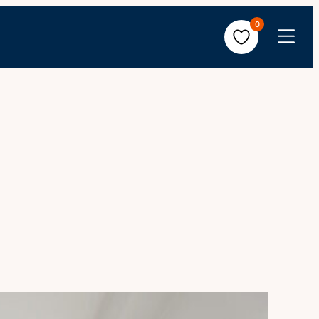
0
Avaa
valikko