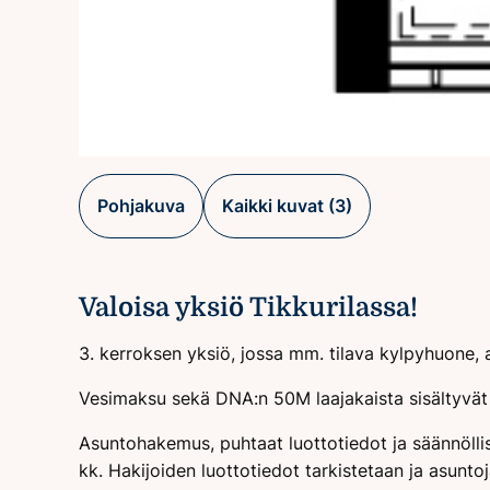
Pohjakuva
Kaikki kuvat (3)
Valoisa yksiö Tikkurilassa!
3. kerroksen yksiö, jossa mm. tilava kylpyhuone, a
Vesimaksu sekä DNA:n 50M laajakaista sisältyvät
Asuntohakemus, puhtaat luottotiedot ja säännölli
kk. Hakijoiden luottotiedot tarkistetaan ja asunto