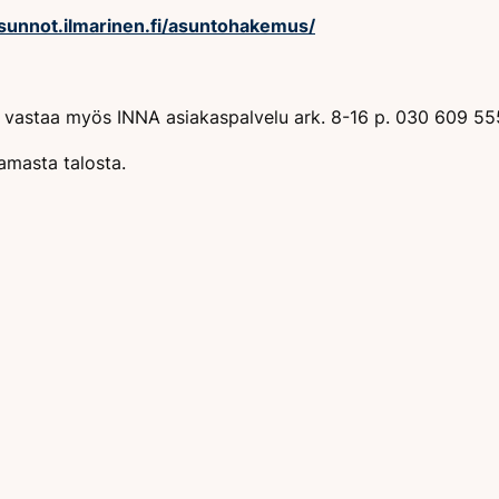
asunnot.ilmarinen.fi/asuntohakemus/
in vastaa myös INNA asiakaspalvelu ark. 8-16 p. 030 609 55
amasta talosta.