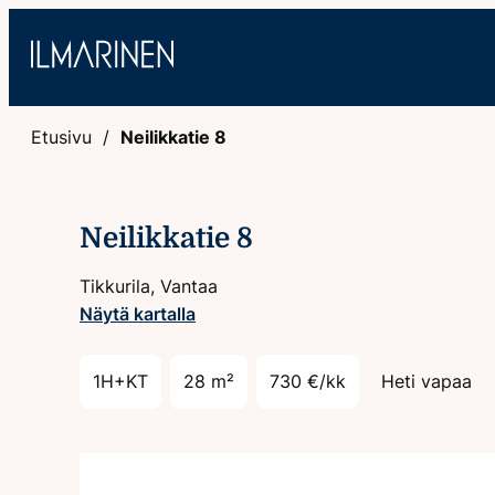
Hyppää
sisältöön
Etusivu
Neilikkatie 8
Neilikkatie 8
Tikkurila, Vantaa
Näytä kartalla
1H+KT
28 m²
730 €/kk
Heti vapaa