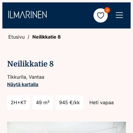
Hyppää
0
sisältöön
Avaa
valikko
Etusivu
Neilikkatie 8
Neilikkatie 8
Tikkurila, Vantaa
Näytä kartalla
2H+KT
49 m²
945 €/kk
Heti vapaa