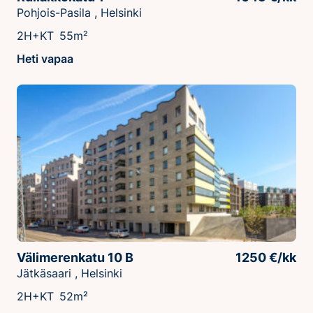
Pohjois-Pasila , Helsinki
2H+KT
55m²
Heti vapaa
Välimerenkatu 10 B
1250 €/kk
Jätkäsaari , Helsinki
2H+KT
52m²