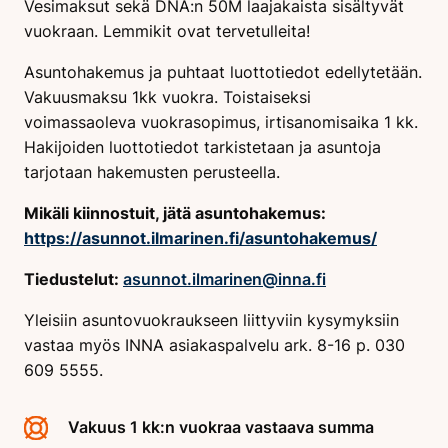
Vesimaksut sekä DNA:n 50M laajakaista sisältyvät
vuokraan. Lemmikit ovat tervetulleita!
Asuntohakemus ja puhtaat luottotiedot edellytetään.
Vakuusmaksu 1kk vuokra. Toistaiseksi
voimassaoleva vuokrasopimus, irtisanomisaika 1 kk.
Hakijoiden luottotiedot tarkistetaan ja asuntoja
tarjotaan hakemusten perusteella.
Mikäli kiinnostuit, jätä asuntohakemus:
https://asunnot.ilmarinen.fi/asuntohakemus/
Tiedustelut:
asunnot.ilmarinen@inna.fi
Yleisiin asuntovuokraukseen liittyviin kysymyksiin
vastaa myös INNA asiakaspalvelu ark. 8-16 p. 030
609 5555.
Vakuus 1 kk:n vuokraa vastaava summa