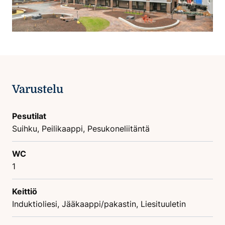
Varustelu
Pesutilat
Suihku, Peilikaappi, Pesukoneliitäntä
WC
1
Keittiö
Induktioliesi, Jääkaappi/pakastin, Liesituuletin