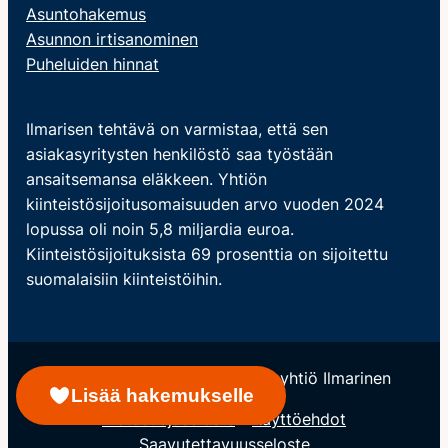
Asuntohakemus
Asunnon irtisanominen
Puheluiden hinnat
Ilmarisen tehtävä on varmistaa, että sen
asiakasyritysten henkilöstö saa työstään
ansaitsemansa eläkkeen. Yhtiön
kiinteistösijoitusomaisuuden arvo vuoden 2024
lopussa oli noin 5,8 miljardia euroa.
Kiinteistösijoituksista 69 prosenttia on sijoitettu
suomalaisiin kiinteistöihin.
© Keskinäinen Eläkevakuutusyhtiö Ilmarinen
Lisää hakemukselle
Tietosuojaseloste
Käyttöehdot
Saavutettavuusseloste