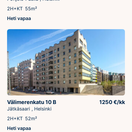
2H+KT
55m²
Heti vapaa
Välimerenkatu 10 B
1250 €/kk
Jätkäsaari , Helsinki
2H+KT
52m²
Heti vapaa