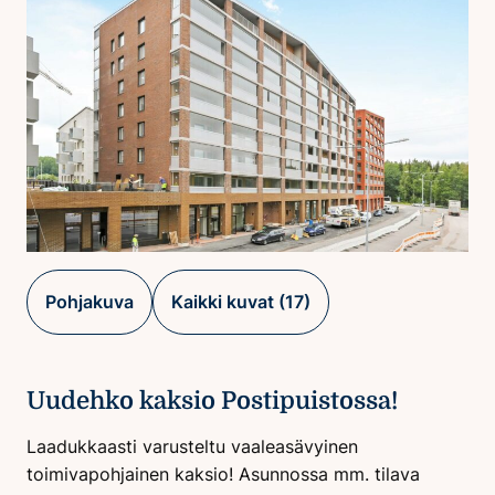
Pohjakuva
Kaikki kuvat (17)
Uudehko kaksio Postipuistossa!
Laadukkaasti varusteltu vaaleasävyinen
toimivapohjainen kaksio! Asunnossa mm. tilava