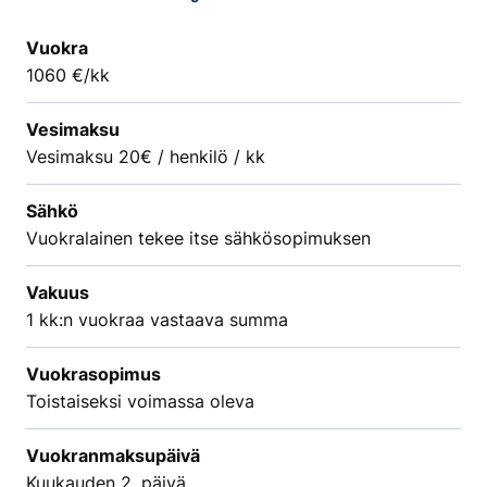
Vuokra
1060 €/kk
Vesimaksu
Vesimaksu 20€ / henkilö / kk
Sähkö
Vuokralainen tekee itse sähkösopimuksen
Vakuus
1 kk:n vuokraa vastaava summa
Vuokrasopimus
Toistaiseksi voimassa oleva
Vuokranmaksupäivä
Kuukauden 2. päivä