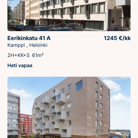
Eerikinkatu 41 A
1245 €/kk
Kamppi , Helsinki
2H+KK+S
61m²
Heti vapaa