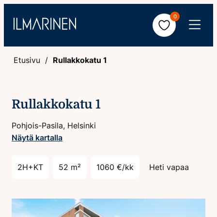
Hyppää
0
sisältöön
Avaa
valikko
Etusivu
Rullakkokatu 1
Rullakkokatu 1
Pohjois-Pasila, Helsinki
Näytä kartalla
2H+KT
52 m²
1060 €/kk
Heti vapaa