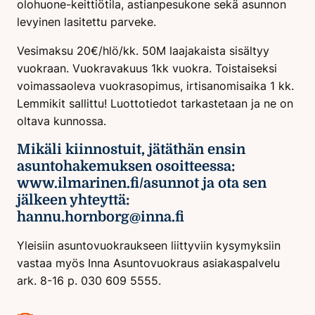
olohuone-keittiötila, astianpesukone sekä asunnon
levyinen lasitettu parveke.
Vesimaksu 20€/hlö/kk. 50M laajakaista sisältyy
vuokraan. Vuokravakuus 1kk vuokra. Toistaiseksi
voimassaoleva vuokrasopimus, irtisanomisaika 1 kk.
Lemmikit sallittu! Luottotiedot tarkastetaan ja ne on
oltava kunnossa.
Mikäli kiinnostuit, jätäthän ensin
asuntohakemuksen osoitteessa:
www.ilmarinen.fi/asunnot ja ota sen
jälkeen yhteyttä:
hannu.hornborg@inna.fi
Yleisiin asuntovuokraukseen liittyviin kysymyksiin
vastaa myös Inna Asuntovuokraus asiakaspalvelu
ark. 8-16 p. 030 609 5555.