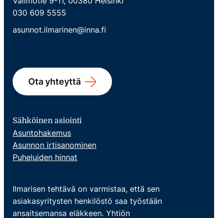
Valimotie 9-11, 00380 Helsinki
030 609 5555
asunnot.ilmarinen@inna.fi
Ota yhteyttä
Sähköinen asiointi
Asuntohakemus
Asunnon irtisanominen
Puheluiden hinnat
Ilmarisen tehtävä on varmistaa, että sen
asiakasyritysten henkilöstö saa työstään
ansaitsemansa eläkkeen. Yhtiön