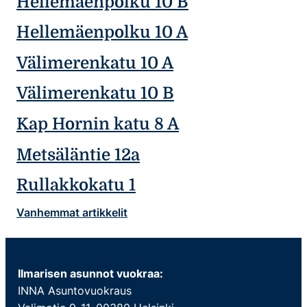
Hellemäenpolku 10 B
Hellemäenpolku 10 A
Välimerenkatu 10 A
Välimerenkatu 10 B
Kap Hornin katu 8 A
Metsäläntie 12a
Rullakkokatu 1
Artikkelien
Vanhemmat artikkelit
selaus
Ilmarisen asunnot vuokraa:
INNA Asuntovuokraus