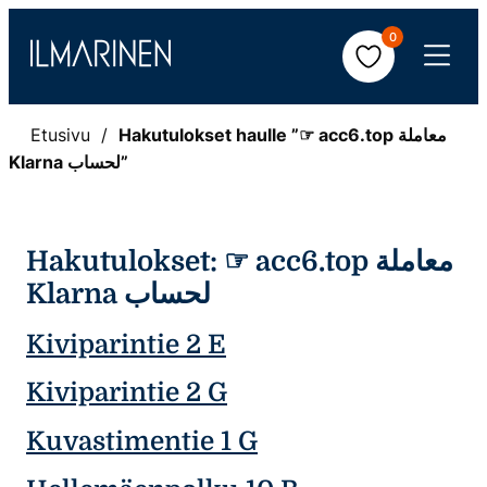
Hyppää
0
sisältöön
Avaa
valikko
Etusivu
Hakutulokset haulle ”☞ acc6.top معاملة
Klarna لحساب”
Hakutulokset:
☞ acc6.top معاملة
Klarna لحساب
Kiviparintie 2 E
Kiviparintie 2 G
Kuvastimentie 1 G