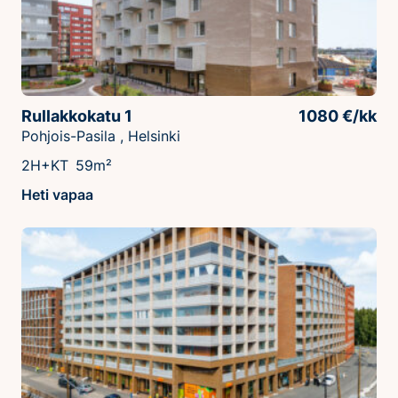
Rullakkokatu 1
1080 €/kk
Pohjois-Pasila , Helsinki
2H+KT
59m²
Heti vapaa