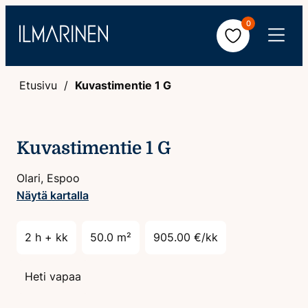
Hyppää
0
sisältöön
Avaa
valikko
Etusivu
Kuvastimentie 1 G
Kuvastimentie 1 G
Olari, Espoo
Näytä kartalla
2 h + kk
50.0 m²
905.00 €/kk
Heti vapaa