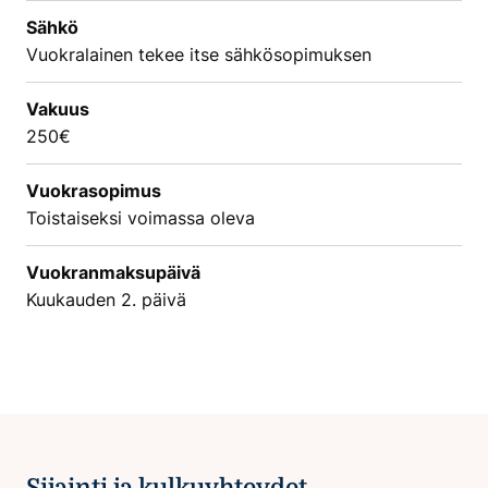
Sähkö
Vuokralainen tekee itse sähkösopimuksen
Vakuus
250€
Vuokrasopimus
Toistaiseksi voimassa oleva
Vuokranmaksupäivä
Kuukauden 2. päivä
Sijainti ja kulkuyhteydet