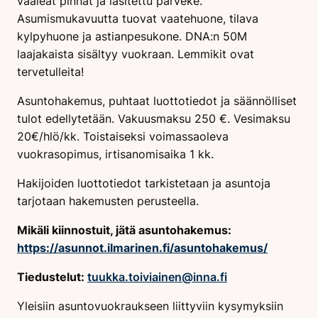
vaaleat pinnat ja lasitettu parveke.
Asumismukavuutta tuovat vaatehuone, tilava
kylpyhuone ja astianpesukone. DNA:n 50M
laajakaista sisältyy vuokraan. Lemmikit ovat
tervetulleita!
Asuntohakemus, puhtaat luottotiedot ja säännölliset
tulot edellytetään. Vakuusmaksu 250 €. Vesimaksu
20€/hlö/kk. Toistaiseksi voimassaoleva
vuokrasopimus, irtisanomisaika 1 kk.
Hakijoiden luottotiedot tarkistetaan ja asuntoja
tarjotaan hakemusten perusteella.
Mikäli kiinnostuit, jätä asuntohakemus:
https://asunnot.ilmarinen.fi/asuntohakemus/
Tiedustelut:
tuukka.toiviainen@inna.fi
Yleisiin asuntovuokraukseen liittyviin kysymyksiin