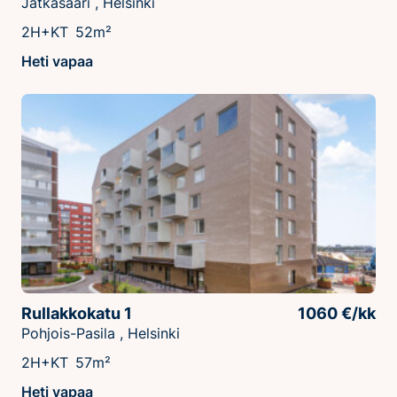
Jätkäsaari , Helsinki
2H+KT
52m²
Heti vapaa
Rullakkokatu 1
1060 €/kk
Pohjois-Pasila , Helsinki
2H+KT
57m²
Heti vapaa