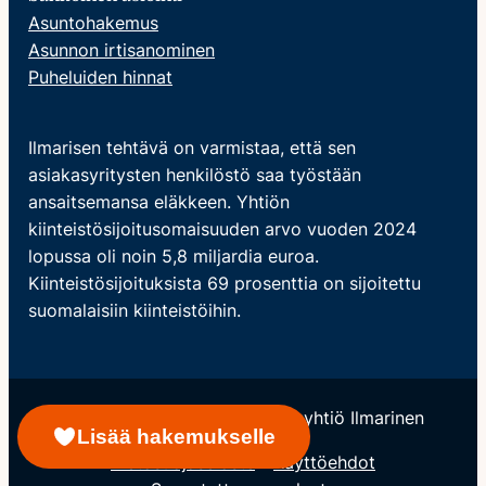
Asuntohakemus
Asunnon irtisanominen
Puheluiden hinnat
Ilmarisen tehtävä on varmistaa, että sen
asiakasyritysten henkilöstö saa työstään
ansaitsemansa eläkkeen. Yhtiön
kiinteistösijoitusomaisuuden arvo vuoden 2024
lopussa oli noin 5,8 miljardia euroa.
Kiinteistösijoituksista 69 prosenttia on sijoitettu
suomalaisiin kiinteistöihin.
© Keskinäinen Eläkevakuutusyhtiö Ilmarinen
Lisää hakemukselle
Tietosuojaseloste
Käyttöehdot