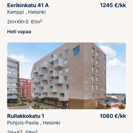
Eerikinkatu 41 A
1245 €/kk
Kamppi , Helsinki
2H+KK+S
61m²
Heti vapaa
Rullakkokatu 1
1080 €/kk
Pohjois-Pasila , Helsinki
2H+KT
59m²