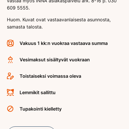
vastaa myös INNA asiakaspalvelu ark. 8-16 p. 030
609 5555.
Huom. Kuvat ovat vastaavanlaisesta asunnosta,
samasta talosta.
Vakuus 1 kk:n vuokraa vastaava summa
Vesimaksut sisältyvät vuokraan
Toistaiseksi voimassa oleva
Lemmikit sallittu
Tupakointi kielletty