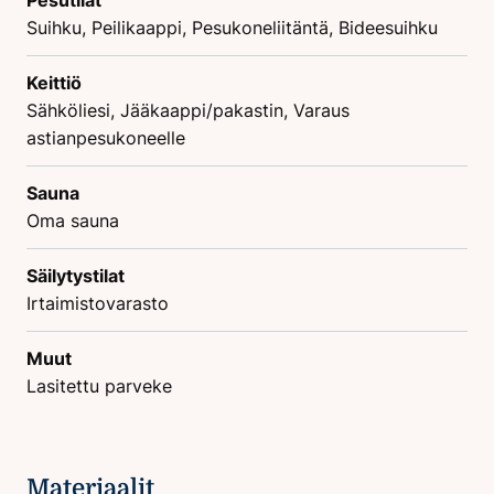
Suihku, Peilikaappi, Pesukoneliitäntä, Bideesuihku
Keittiö
Sähköliesi, Jääkaappi/pakastin, Varaus
astianpesukoneelle
Sauna
Oma sauna
Säilytystilat
Irtaimistovarasto
Muut
Lasitettu parveke
Materiaalit