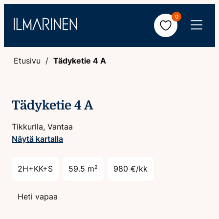
Hyppää
0
sisältöön
Avaa
valikko
Etusivu
Tädyketie 4 A
Tädyketie 4 A
Tikkurila, Vantaa
Näytä kartalla
2H+KK+S
59.5 m²
980 €/kk
Heti vapaa