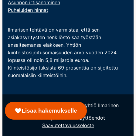
Asunnon irtisanominen
Puheluiden hinnat
Ilmarisen tehtävä on varmistaa, että sen
asiakasyritysten henkilöstö saa työstään
ansaitsemansa eläkkeen. Yhtiön
kiinteistösijoitusomaisuuden arvo vuoden 2024
lopussa oli noin 5,8 miljardia euroa.
Kiinteistösijoituksista 69 prosenttia on sijoitettu
suomalaisiin kiinteistöihin.
© Keskinäinen Eläkevakuutusyhtiö Ilmarinen
Lisää hakemukselle
Tietosuojaseloste
Käyttöehdot
Saavutettavuusseloste