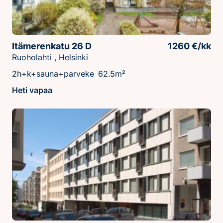
Itämerenkatu 26 D
1260 €/kk
Ruoholahti , Helsinki
2h+k+sauna+parveke
62.5m²
Heti vapaa