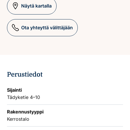
Näytä kartalla
Ota yhteyttä välittäjään
Perustiedot
Sijainti
Tädyketie 4–10
Rakennustyyppi
Kerrostalo