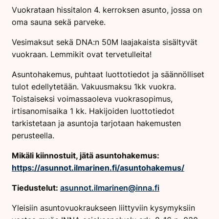
Vuokrataan hissitalon 4. kerroksen asunto, jossa on
oma sauna sekä parveke.
Vesimaksut sekä DNA:n 50M laajakaista sisältyvät
vuokraan. Lemmikit ovat tervetulleita!
Asuntohakemus, puhtaat luottotiedot ja säännölliset
tulot edellytetään. Vakuusmaksu 1kk vuokra.
Toistaiseksi voimassaoleva vuokrasopimus,
irtisanomisaika 1 kk. Hakijoiden luottotiedot
tarkistetaan ja asuntoja tarjotaan hakemusten
perusteella.
Mikäli kiinnostuit, jätä asuntohakemus:
https://asunnot.ilmarinen.fi/asuntohakemus/
Tiedustelut:
asunnot.ilmarinen@inna.fi
Yleisiin asuntovuokraukseen liittyviin kysymyksiin