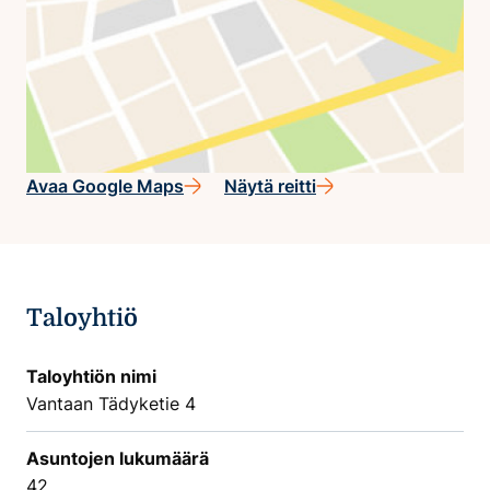
Avaa Google Maps
Näytä reitti
Taloyhtiö
Taloyhtiön nimi
Vantaan Tädyketie 4
Asuntojen lukumäärä
42