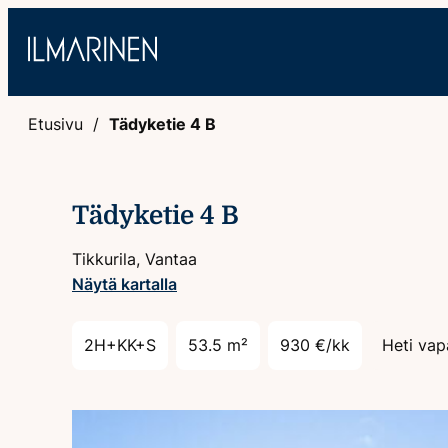
Hyppää
sisältöön
Etusivu
Tädyketie 4 B
Tädyketie 4 B
Tikkurila, Vantaa
Näytä kartalla
2H+KK+S
53.5 m²
930 €/kk
Heti vap