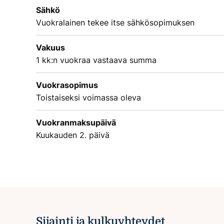
Sähkö
Vuokralainen tekee itse sähkösopimuksen
Vakuus
1 kk:n vuokraa vastaava summa
Vuokrasopimus
Toistaiseksi voimassa oleva
Vuokranmaksupäivä
Kuukauden 2. päivä
Sijainti ja kulkuyhteydet