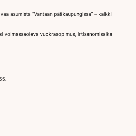
kavaa asumista “Vantaan pääkaupungissa” – kaikki
ksi voimassaoleva vuokrasopimus, irtisanomisaika
55.