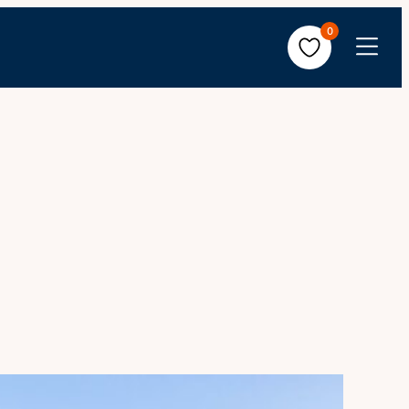
0
Avaa
valikko