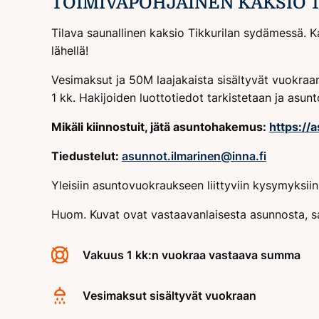
TOIMIVAPOHJAINEN KAKSIO 
Tilava saunallinen kaksio Tikkurilan sydämessä. 
lähellä!
Vesimaksut ja 50M laajakaista sisältyvät vuokraa
1 kk. Hakijoiden luottotiedot tarkistetaan ja asu
Mikäli kiinnostuit, jätä asuntohakemus:
https://
Tiedustelut:
asunnot.ilmarinen@inna.fi
Yleisiin asuntovuokraukseen liittyviin kysymyksi
Huom. Kuvat ovat vastaavanlaisesta asunnosta, s
Vakuus 1 kk:n vuokraa vastaava summa
Vesimaksut sisältyvät vuokraan