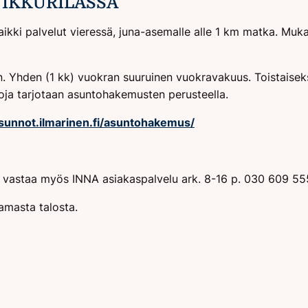
TIKKURILASSA
Kaikki palvelut vieressä, juna-asemalle alle 1 km matka. Mu
n. Yhden (1 kk) vuokran suuruinen vuokravakuus. Toistaise
ntoja tarjotaan asuntohakemusten perusteella.
asunnot.ilmarinen.fi/asuntohakemus/
in vastaa myös INNA asiakaspalvelu ark. 8-16 p. 030 609 55
amasta talosta.