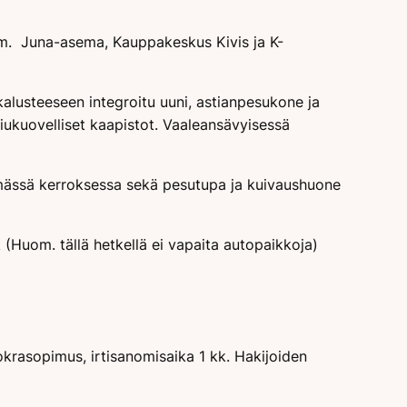
mm. Juna-asema, Kauppakeskus Kivis ja K-
kalusteeseen integroitu uuni, astianpesukone ja
liukuovelliset kaapistot. Vaaleansävyisessä
limmässä kerroksessa sekä pesutupa ja kuivaushuone
 (Huom. tällä hetkellä ei vapaita autopaikkoja)
krasopimus, irtisanomisaika 1 kk. Hakijoiden