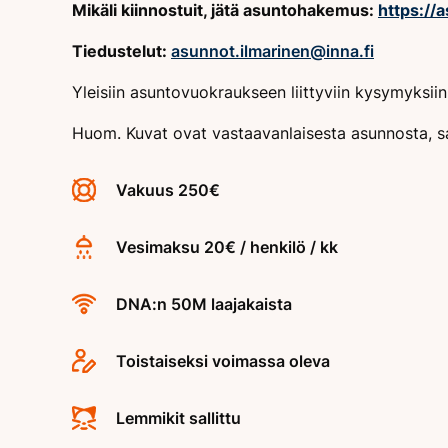
Mikäli kiinnostuit, jätä asuntohakemus:
https://a
Tiedustelut:
asunnot.ilmarinen@inna.fi
Yleisiin asuntovuokraukseen liittyviin kysymyksi
Huom. Kuvat ovat vastaavanlaisesta asunnosta, s
Vakuus 250€
Vesimaksu 20€ / henkilö / kk
DNA:n 50M laajakaista
Toistaiseksi voimassa oleva
Lemmikit sallittu