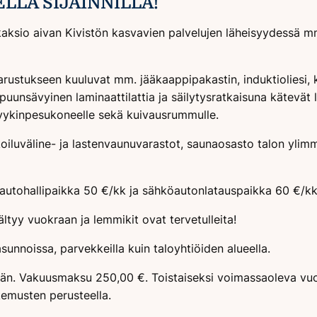
LLA SIJAINNILLA!
aksio aivan Kivistön kasvavien palvelujen läheisyydessä 
arustukseen kuuluvat mm. jääkaappipakastin, induktioliesi, 
uunsävyinen laminaattilattia ja säilytysratkaisuna kätevät 
pyykinpesukoneelle sekä kuivausrummulle.
ulkoiluväline- ja lastenvaunuvarastot, saunaosasto talon y
i; autohallipaikka 50 €/kk ja sähköautonlatauspaikka 60 €/kk
tyy vuokraan ja lemmikit ovat tervetulleita!
asunnoissa, parvekkeilla kuin taloyhtiöiden alueella.
ään. Vakuusmaksu 250,00 €. Toistaiseksi voimassaoleva vuo
kemusten perusteella.