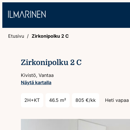
Hyppää
sisältöön
Etusivu
Zirkonipolku 2 C
Zirkonipolku 2 C
Kivistö, Vantaa
Näytä kartalla
2H+KT
46.5 m²
805 €/kk
Heti vapaa