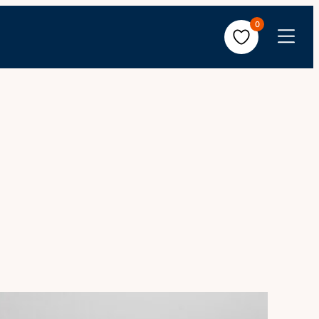
0
Avaa
valikko