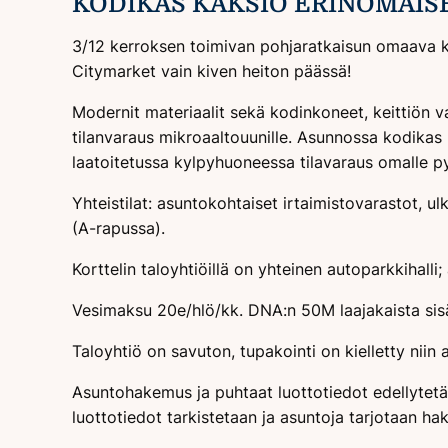
KODIKAS KAKSIO ERINOMAISE
3/12 kerroksen toimivan pohjaratkaisun omaava k
Citymarket vain kiven heiton päässä!
Modernit materiaalit sekä kodinkoneet, keittiön v
tilanvaraus mikroaaltouunille. Asunnossa kodikas p
laatoitetussa kylpyhuoneessa tilavaraus omalle 
Yhteistilat: asuntokohtaiset irtaimistovarastot, 
(A-rapussa).
Korttelin taloyhtiöillä on yhteinen autoparkkihall
Vesimaksu 20e/hlö/kk. DNA:n 50M laajakaista sisäl
Taloyhtiö on savuton, tupakointi on kielletty niin 
Asuntohakemus ja puhtaat luottotiedot edellytet
luottotiedot tarkistetaan ja asuntoja tarjotaan ha