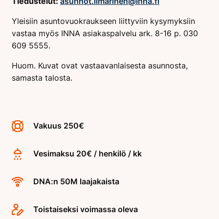
Tiedustelut:
asunnot.ilmarinen@inna.fi
Yleisiin asuntovuokraukseen liittyviin kysymyksiin
vastaa myös INNA asiakaspalvelu ark. 8-16 p. 030
609 5555.
Huom. Kuvat ovat vastaavanlaisesta asunnosta,
samasta talosta.
Vakuus 250€
Vesimaksu 20€ / henkilö / kk
DNA:n 50M laajakaista
Toistaiseksi voimassa oleva