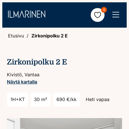
Hyppää
0
sisältöön
Avaa
valikko
Etusivu
Zirkonipolku 2 E
Zirkonipolku 2 E
Kivistö, Vantaa
Näytä kartalla
1H+KT
30 m²
690 €/kk
Heti vapaa