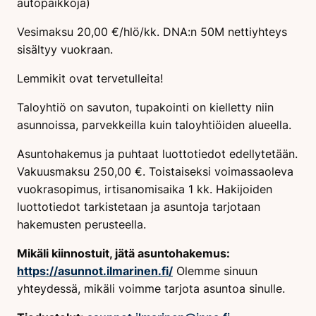
autopaikkoja)
Vesimaksu 20,00 €/hlö/kk. DNA:n 50M nettiyhteys
sisältyy vuokraan.
Lemmikit ovat tervetulleita!
Taloyhtiö on savuton, tupakointi on kielletty niin
asunnoissa, parvekkeilla kuin taloyhtiöiden alueella.
Asuntohakemus ja puhtaat luottotiedot edellytetään.
Vakuusmaksu 250,00 €. Toistaiseksi voimassaoleva
vuokrasopimus, irtisanomisaika 1 kk. Hakijoiden
luottotiedot tarkistetaan ja asuntoja tarjotaan
hakemusten perusteella.
Mikäli kiinnostuit, jätä asuntohakemus:
https://asunnot.ilmarinen.fi/
Olemme sinuun
yhteydessä, mikäli voimme tarjota asuntoa sinulle.