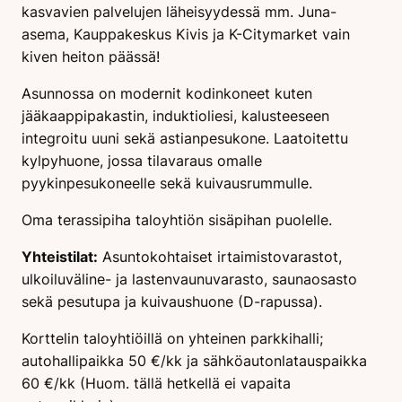
kasvavien palvelujen läheisyydessä mm. Juna-
asema, Kauppakeskus Kivis ja K-Citymarket vain
kiven heiton päässä!
Asunnossa on modernit kodinkoneet kuten
jääkaappipakastin, induktioliesi, kalusteeseen
integroitu uuni sekä astianpesukone. Laatoitettu
kylpyhuone, jossa tilavaraus omalle
pyykinpesukoneelle sekä kuivausrummulle.
Oma terassipiha taloyhtiön sisäpihan puolelle.
Yhteistilat:
Asuntokohtaiset irtaimistovarastot,
ulkoiluväline- ja lastenvaunuvarasto, saunaosasto
sekä pesutupa ja kuivaushuone (D-rapussa).
Korttelin taloyhtiöillä on yhteinen parkkihalli;
autohallipaikka 50 €/kk ja sähköautonlatauspaikka
60 €/kk (Huom. tällä hetkellä ei vapaita