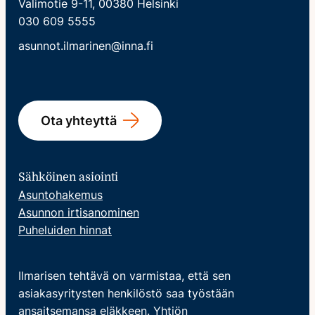
Valimotie 9-11, 00380 Helsinki
030 609 5555
asunnot.ilmarinen@inna.fi
Ota yhteyttä
Sähköinen asiointi
Asuntohakemus
Asunnon irtisanominen
Puheluiden hinnat
Ilmarisen tehtävä on varmistaa, että sen
asiakasyritysten henkilöstö saa työstään
ansaitsemansa eläkkeen. Yhtiön