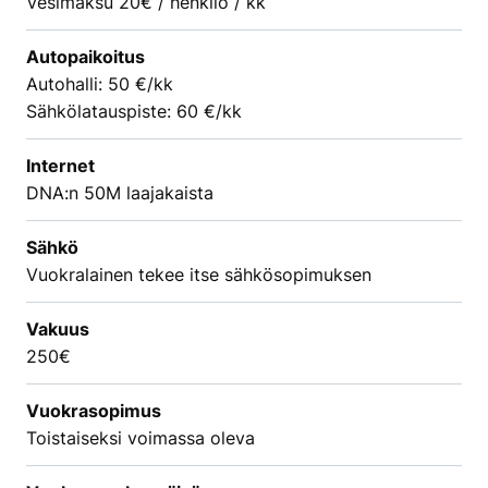
Vesimaksu 20€ / henkilö / kk
Autopaikoitus
Autohalli: 50 €/kk
Sähkölatauspiste: 60 €/kk
Internet
DNA:n 50M laajakaista
Sähkö
Vuokralainen tekee itse sähkösopimuksen
Vakuus
250€
Vuokrasopimus
Toistaiseksi voimassa oleva