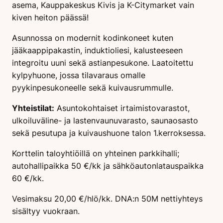
asema, Kauppakeskus Kivis ja K-Citymarket vain
kiven heiton päässä!
Asunnossa on modernit kodinkoneet kuten
jääkaappipakastin, induktioliesi, kalusteeseen
integroitu uuni sekä astianpesukone. Laatoitettu
kylpyhuone, jossa tilavaraus omalle
pyykinpesukoneelle sekä kuivausrummulle.
Yhteistilat:
Asuntokohtaiset irtaimistovarastot,
ulkoiluväline- ja lastenvaunuvarasto, saunaosasto
sekä pesutupa ja kuivaushuone talon 1.kerroksessa.
Korttelin taloyhtiöillä on yhteinen parkkihalli;
autohallipaikka 50 €/kk ja sähköautonlatauspaikka
60 €/kk.
Vesimaksu 20,00 €/hlö/kk. DNA:n 50M nettiyhteys
sisältyy vuokraan.