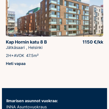
Kap Hornin katu 8 B
1150 €/kk
Jätkäsaari , Helsinki
2H+AVOK
47.5m²
Heti vapaa
Ilmarisen asunnot vuokraa:
INNA Asuntovuokraus