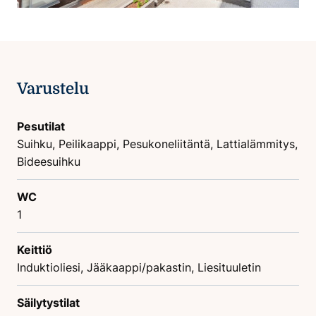
Varustelu
Pesutilat
Suihku, Peilikaappi, Pesukoneliitäntä, Lattialämmitys,
Bideesuihku
WC
1
Keittiö
Induktioliesi, Jääkaappi/pakastin, Liesituuletin
Säilytystilat