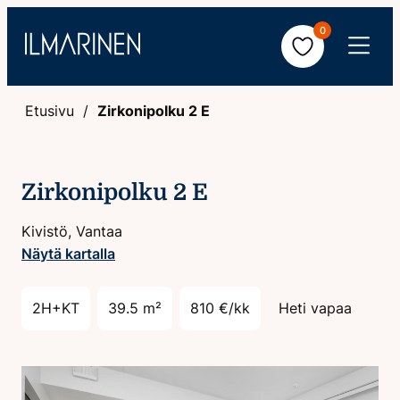
Hyppää
0
sisältöön
Avaa
valikko
Etusivu
Zirkonipolku 2 E
Zirkonipolku 2 E
Kivistö, Vantaa
Näytä kartalla
2H+KT
39.5 m²
810 €/kk
Heti vapaa