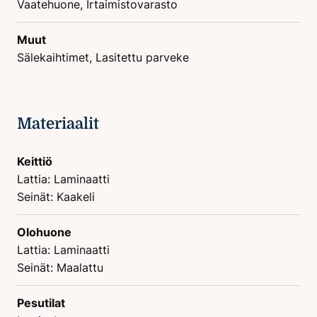
Vaatehuone, Irtaimistovarasto
Muut
Sälekaihtimet, Lasitettu parveke
Materiaalit
Keittiö
Lattia: Laminaatti
Seinät: Kaakeli
Olohuone
Lattia: Laminaatti
Seinät: Maalattu
Pesutilat