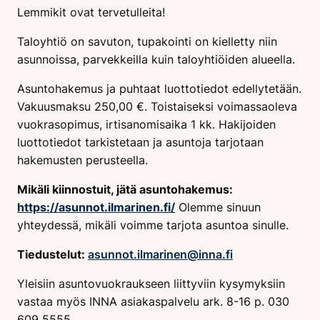
Lemmikit ovat tervetulleita!
Taloyhtiö on savuton, tupakointi on kielletty niin
asunnoissa, parvekkeilla kuin taloyhtiöiden alueella.
Asuntohakemus ja puhtaat luottotiedot edellytetään.
Vakuusmaksu 250,00 €. Toistaiseksi voimassaoleva
vuokrasopimus, irtisanomisaika 1 kk. Hakijoiden
luottotiedot tarkistetaan ja asuntoja tarjotaan
hakemusten perusteella.
Mikäli kiinnostuit, jätä asuntohakemus:
https://asunnot.ilmarinen.fi/
Olemme sinuun
yhteydessä, mikäli voimme tarjota asuntoa sinulle.
Tiedustelut:
asunnot.ilmarinen@inna.fi
Yleisiin asuntovuokraukseen liittyviin kysymyksiin
vastaa myös INNA asiakaspalvelu ark. 8-16 p. 030
609 5555.