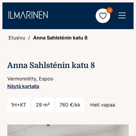
Hyppää
0
sisältöön
Avaa
valikko
Etusivu
Anna Sahlsténin katu 8
Anna Sahlsténin katu 8
Vermonniitty, Espoo
Näytä kartalla
1H+KT
29 m²
760 €/kk
Heti vapaa