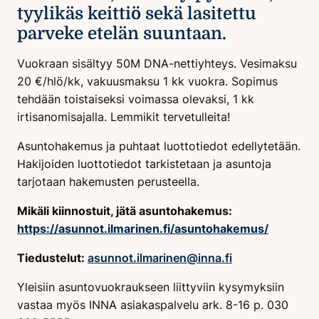
tyylikäs keittiö sekä lasitettu
parveke etelän suuntaan.
Vuokraan sisältyy 50M DNA-nettiyhteys. Vesimaksu
20 €/hlö/kk, vakuusmaksu 1 kk vuokra. Sopimus
tehdään toistaiseksi voimassa olevaksi, 1 kk
irtisanomisajalla. Lemmikit tervetulleita!
Asuntohakemus ja puhtaat luottotiedot edellytetään.
Hakijoiden luottotiedot tarkistetaan ja asuntoja
tarjotaan hakemusten perusteella.
Mikäli kiinnostuit, jätä asuntohakemus:
https://asunnot.ilmarinen.fi/asuntohakemus/
Tiedustelut:
asunnot.ilmarinen@inna.fi
Yleisiin asuntovuokraukseen liittyviin kysymyksiin
vastaa myös INNA asiakaspalvelu ark. 8-16 p. 030