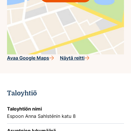
Avaa Google Maps
Näytä reitti
Taloyhtiö
Taloyhtiön nimi
Espoon Anna Sahlsténin katu 8
Asuntojen lukumäärä