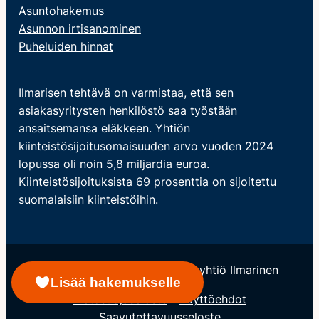
Asuntohakemus
Asunnon irtisanominen
Puheluiden hinnat
Ilmarisen tehtävä on varmistaa, että sen
asiakasyritysten henkilöstö saa työstään
ansaitsemansa eläkkeen. Yhtiön
kiinteistösijoitusomaisuuden arvo vuoden 2024
lopussa oli noin 5,8 miljardia euroa.
Kiinteistösijoituksista 69 prosenttia on sijoitettu
suomalaisiin kiinteistöihin.
© Keskinäinen Eläkevakuutusyhtiö Ilmarinen
Lisää hakemukselle
Tietosuojaseloste
Käyttöehdot
Saavutettavuusseloste