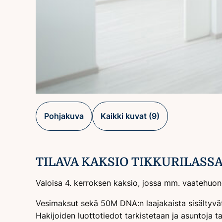
Pohjakuva
Kaikki kuvat (9)
TILAVA KAKSIO TIKKURILASS
Valoisa 4. kerroksen kaksio, jossa mm. vaatehuone,
Vesimaksut sekä 50M DNA:n laajakaista sisältyvä
Hakijoiden luottotiedot tarkistetaan ja asuntoja 