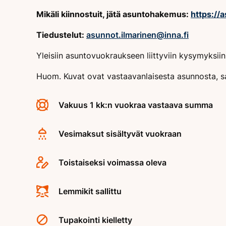
Mikäli kiinnostuit, jätä asuntohakemus:
https://
Tiedustelut:
asunnot.ilmarinen@inna.fi
Yleisiin asuntovuokraukseen liittyviin kysymyksi
Huom. Kuvat ovat vastaavanlaisesta asunnosta, s
Vakuus 1 kk:n vuokraa vastaava summa
Vesimaksut sisältyvät vuokraan
Toistaiseksi voimassa oleva
Lemmikit sallittu
Tupakointi kielletty