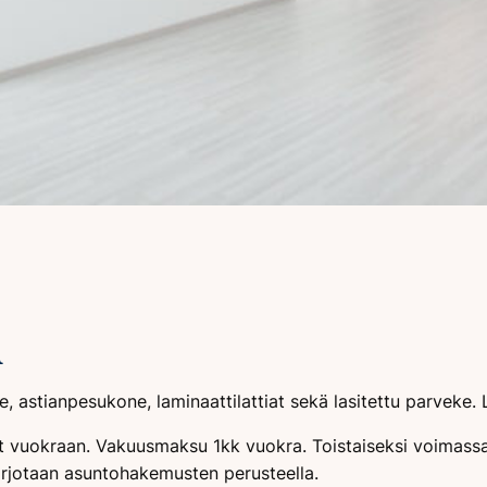
A
 astianpesukone, laminaattilattiat sekä lasitettu parveke. L
t vuokraan. Vakuusmaksu 1kk vuokra. Toistaiseksi voimassa
tarjotaan asuntohakemusten perusteella.