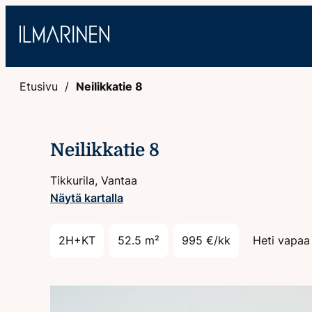
Hyppää
sisältöön
Etusivu
Neilikkatie 8
Neilikkatie 8
Tikkurila, Vantaa
Näytä kartalla
2H+KT
52.5 m²
995 €/kk
Heti vapaa