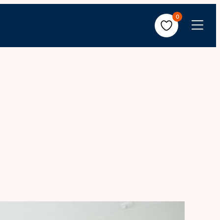
0
Avaa
valikko