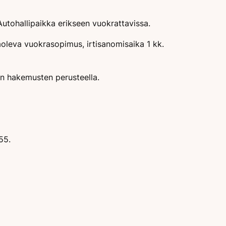
Autohallipaikka erikseen vuokrattavissa.
oleva vuokrasopimus, irtisanomisaika 1 kk.
an hakemusten perusteella.
55.