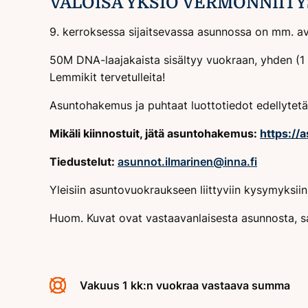
VALOISA YKSIÖ VERMONNIITY
9. kerroksessa sijaitsevassa asunnossa on mm. avo
50M DNA-laajakaista sisältyy vuokraan, yhden (1 
Lemmikit tervetulleita!
Asuntohakemus ja puhtaat luottotiedot edellytetää
Mikäli kiinnostuit, jätä asuntohakemus:
https://
Tiedustelut:
asunnot.ilmarinen@inna.fi
Yleisiin asuntovuokraukseen liittyviin kysymyksi
Huom. Kuvat ovat vastaavanlaisesta asunnosta, s
Vakuus 1 kk:n vuokraa vastaava summa