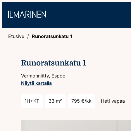
Hyppää
sisältöön
Etusivu
Runoratsunkatu 1
Runoratsunkatu 1
Vermonniitty, Espoo
Näytä kartalla
1H+KT
33 m²
795 €/kk
Heti vapaa