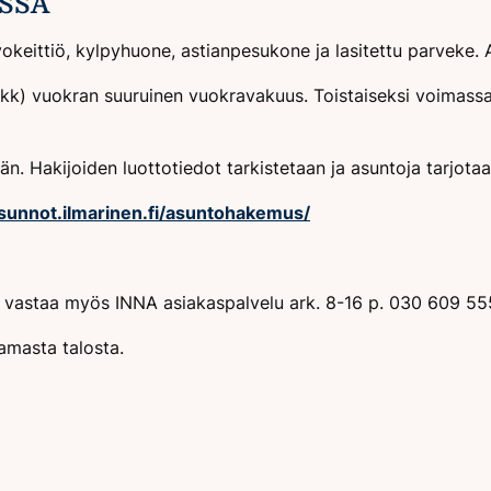
SSÄ
keittiö, kylpyhuone, astianpesukone ja lasitettu parveke. 
kk) vuokran suuruinen vuokravakuus. Toistaiseksi voimassa
n. Hakijoiden luottotiedot tarkistetaan ja asuntoja tarjota
asunnot.ilmarinen.fi/asuntohakemus/
in vastaa myös INNA asiakaspalvelu ark. 8-16 p. 030 609 55
amasta talosta.