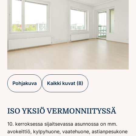
Pohjakuva
Kaikki kuvat (8)
ISO YKSIÖ VERMONNIITYSSÄ
10. kerroksessa sijaitsevassa asunnossa on mm.
avokeittiö, kylpyhuone, vaatehuone, astianpesukone