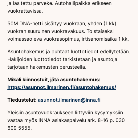
ja lasitettu parveke. Autohallipaikka erikseen
vuokrattavissa.
50M DNA-netti sisältyy vuokraan, yhden (1 kk)
vuokran suuruinen vuokravakuus. Toistaiseksi
voimassaoleva vuokrasopimus, irtisanomisaika 1 kk.
Asuntohakemus ja puhtaat luottotiedot edellytetään.
Hakijoiden luottotiedot tarkistetaan ja asuntoja
tarjotaan hakemusten perusteella.
Mikäli kiinnostuit, jätä asuntohakemus:
https://asunnot.ilmarinen.fi/asuntohakemus/
Tiedustelut:
asunnot.ilmarinen@inna.fi
Yleisiin asuntovuokraukseen liittyviin kysymyksiin
vastaa myös INNA asiakaspalvelu ark. 8-16 p. 030
609 5555.