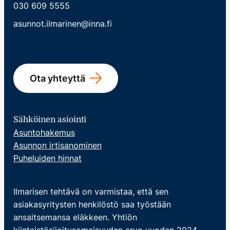
030 609 5555
asunnot.ilmarinen@inna.fi
Ota yhteyttä
Sähköinen asiointi
Asuntohakemus
Asunnon irtisanominen
Puheluiden hinnat
Ilmarisen tehtävä on varmistaa, että sen
asiakasyritysten henkilöstö saa työstään
ansaitsemansa eläkkeen. Yhtiön
kiinteistösijoitusomaisuuden arvo vuoden 2024