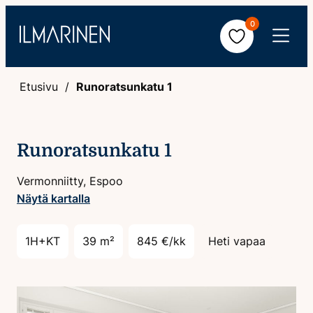
Hyppää
0
sisältöön
Avaa
valikko
Etusivu
Runoratsunkatu 1
Runoratsunkatu 1
Vermonniitty, Espoo
Näytä kartalla
1H+KT
39 m²
845 €/kk
Heti vapaa