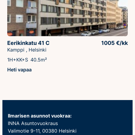
Eerikinkatu 41 C
1005 €/kk
Kamppi , Helsinki
1H+KK+S
40.5m²
Heti vapaa
Ilmarisen asunnot vuokraa:
INNA Asuntovuokraus
Valimotie 9-11, 00380 Helsinki