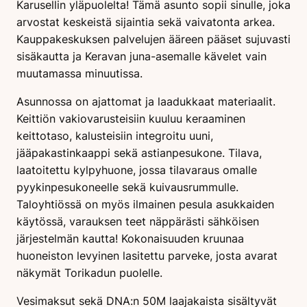
Karusellin yläpuolelta! Tämä asunto sopii sinulle, joka
arvostat keskeistä sijaintia sekä vaivatonta arkea.
Kauppakeskuksen palvelujen ääreen pääset sujuvasti
sisäkautta ja Keravan juna-asemalle kävelet vain
muutamassa minuutissa.
Asunnossa on ajattomat ja laadukkaat materiaalit.
Keittiön vakiovarusteisiin kuuluu keraaminen
keittotaso, kalusteisiin integroitu uuni,
jääpakastinkaappi sekä astianpesukone. Tilava,
laatoitettu kylpyhuone, jossa tilavaraus omalle
pyykinpesukoneelle sekä kuivausrummulle.
Taloyhtiössä on myös ilmainen pesula asukkaiden
käytössä, varauksen teet näppärästi sähköisen
järjestelmän kautta! Kokonaisuuden kruunaa
huoneiston levyinen lasitettu parveke, josta avarat
näkymät Torikadun puolelle.
Vesimaksut sekä DNA:n 50M laajakaista sisältyvät