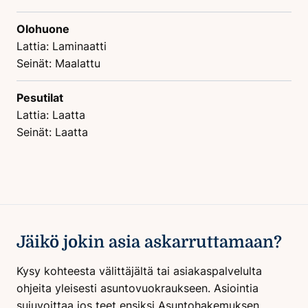
Olohuone
Lattia: Laminaatti
Seinät: Maalattu
Pesutilat
Lattia: Laatta
Seinät: Laatta
Jäikö jokin asia askarruttamaan?
Kysy kohteesta välittäjältä tai asiakaspalvelulta
ohjeita yleisesti asuntovuokraukseen. Asiointia
sujuvoittaa jos teet ensiksi Asuntohakemuksen.