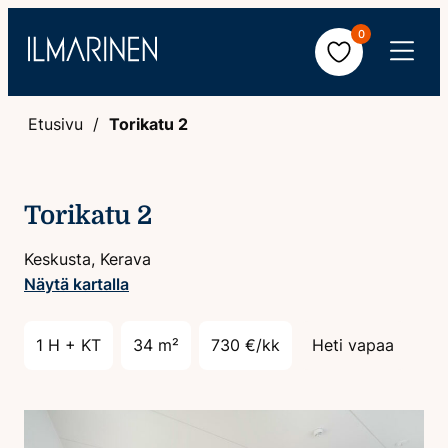
Hyppää
0
sisältöön
Avaa
valikko
Etusivu
Torikatu 2
Torikatu 2
Keskusta, Kerava
Näytä kartalla
1 H + KT
34 m²
730 €/kk
Heti vapaa