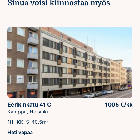
Sinua voisi kiinnostaa myös
Eerikinkatu 41 C
1005 €/kk
Kamppi , Helsinki
1H+KK+S
40.5m²
Heti vapaa