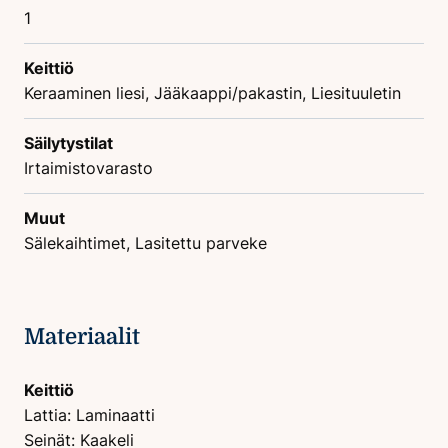
1
Keittiö
Keraaminen liesi, Jääkaappi/pakastin, Liesituuletin
Säilytystilat
Irtaimistovarasto
Muut
Sälekaihtimet, Lasitettu parveke
Materiaalit
Keittiö
Lattia: Laminaatti
Seinät: Kaakeli