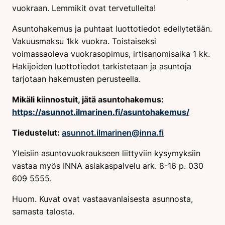
vuokraan. Lemmikit ovat tervetulleita!
Asuntohakemus ja puhtaat luottotiedot edellytetään.
Vakuusmaksu 1kk vuokra. Toistaiseksi
voimassaoleva vuokrasopimus, irtisanomisaika 1 kk.
Hakijoiden luottotiedot tarkistetaan ja asuntoja
tarjotaan hakemusten perusteella.
Mikäli kiinnostuit, jätä asuntohakemus:
https://asunnot.ilmarinen.fi/asuntohakemus/
Tiedustelut:
asunnot.ilmarinen@inna.fi
Yleisiin asuntovuokraukseen liittyviin kysymyksiin
vastaa myös INNA asiakaspalvelu ark. 8-16 p. 030
609 5555.
Huom. Kuvat ovat vastaavanlaisesta asunnosta,
samasta talosta.