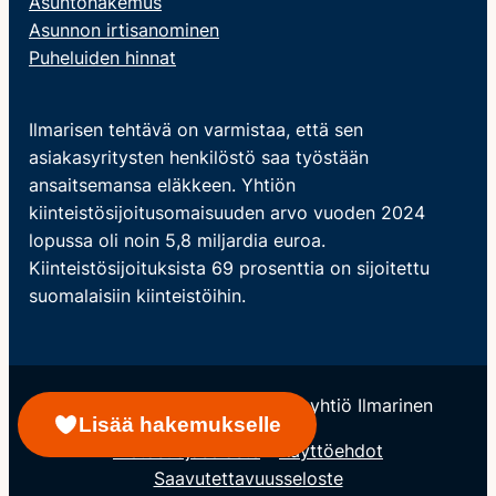
Asuntohakemus
Asunnon irtisanominen
Puheluiden hinnat
Ilmarisen tehtävä on varmistaa, että sen
asiakasyritysten henkilöstö saa työstään
ansaitsemansa eläkkeen. Yhtiön
kiinteistösijoitusomaisuuden arvo vuoden 2024
lopussa oli noin 5,8 miljardia euroa.
Kiinteistösijoituksista 69 prosenttia on sijoitettu
suomalaisiin kiinteistöihin.
© Keskinäinen Eläkevakuutusyhtiö Ilmarinen
Lisää hakemukselle
Tietosuojaseloste
Käyttöehdot
Saavutettavuusseloste