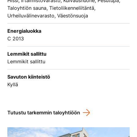
Hissi, Irtaimistovarasto, Kuivaushuone, Pesutupa,
Taloyhtiön sauna, Tietoliikenneliitäntä,
Urheiluvälinevarasto, Väestönsuoja
Energialuokka
C 2013
Lemmikit sallittu
Lemmikit sallittu
Savuton kiinteistö
Kyllä
Tutustu tarkemmin taloyhtiöön